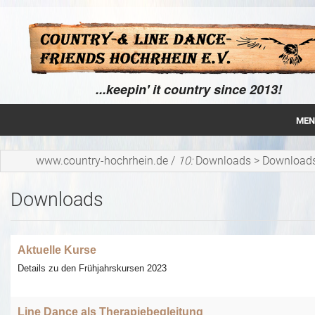
...keepin' it country since 2013!
MEN
Home
www.country-hochrhein.de
/
10:
Downloads
>
Download
Über uns
Downloads
News
Line Dance
Aktuelle Kurse
Details zu den Frühjahrskursen 2023
Tänze
Kurse
Line Dance als Therapiebegleitung