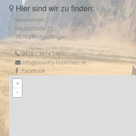
Hier sind wir zu finden:
Vereinsheim
Hauptstraße 23
79793 Wutöschingen
0176 / 3974 2461
info@country-hochrhein.de
Facebook
+
−