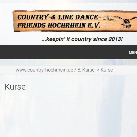
...keepin' it country since 2013!
MEN
Home
www.country-hochrhein.de
/
6:
Kurse
>
Kurse
Über uns
Kurse
News
Line Dance
Tänze
Kurse