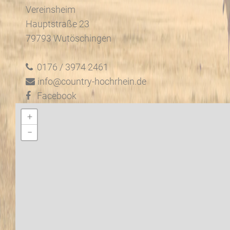
Vereinsheim
Hauptstraße 23
79793 Wutöschingen
0176 / 3974 2461
info@country-hochrhein.de
Facebook
+
−